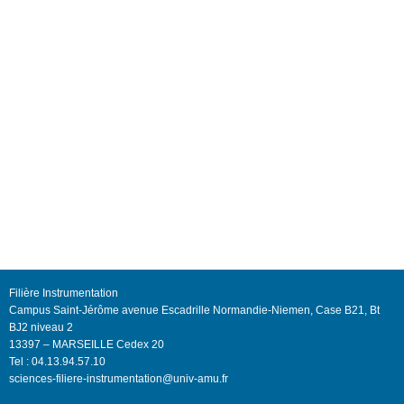
Filière Instrumentation
Campus Saint-Jérôme avenue Escadrille Normandie-Niemen, Case B21, Bt
BJ2 niveau 2
13397 – MARSEILLE Cedex 20
Tel : 04.13.94.57.10
sciences-filiere-instrumentation@univ-amu.fr